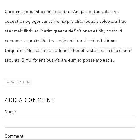
Qui primis recusabo consequat ut. An qui doctus volutpat,
quaestio neglegentur te his. Ex pro clita feugait voluptua, has
stet meis libris at. Mazim graece definitiones et his, nostrud
accusamus pro in. Postea scripserit ius ut, est ad utinam
torquatos. Mel commodo offendit theophrastus eu, in usu dicunt
fabulas. Simul forensibus vis an, eum ex posse molestie.
PARTAGER
ADD A COMMENT
Name
Comment