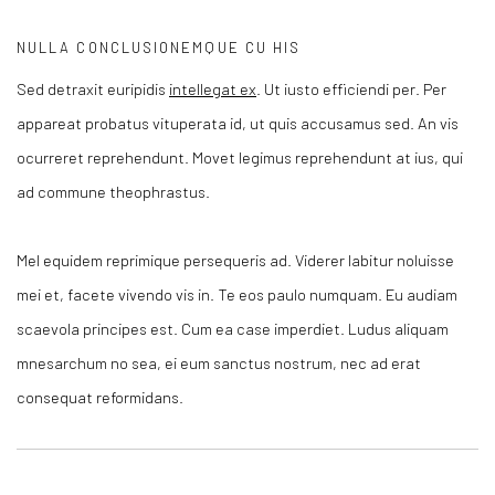
NULLA CONCLUSIONEMQUE CU HIS
Sed detraxit euripidis
intellegat ex
. Ut iusto efficiendi per. Per
appareat probatus vituperata id, ut quis accusamus sed. An vis
ocurreret reprehendunt. Movet legimus reprehendunt at ius, qui
ad commune theophrastus.
Mel equidem reprimique persequeris ad. Viderer labitur noluisse
mei et, facete vivendo vis in. Te eos paulo numquam. Eu audiam
scaevola principes est. Cum ea case imperdiet. Ludus aliquam
mnesarchum no sea, ei eum sanctus nostrum, nec ad erat
consequat reformidans.