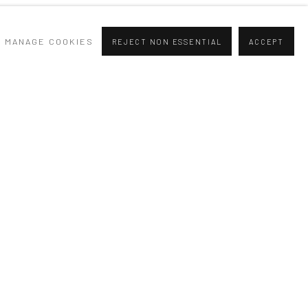
MANAGE COOKIES
REJECT NON ESSENTIAL
ACCEPT
t un large éventail de médiums, les artistes proviennent de
ement de Paris, 18 rue du Moulin Joly.