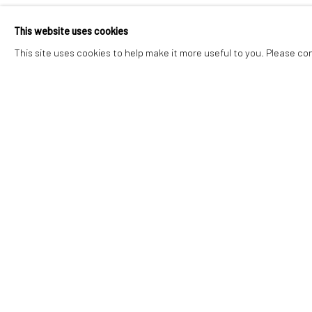
This website uses cookies
This site uses cookies to help make it more useful to you. Please co
Depuis 1990, la galerie Anne de Villepoix présente de nomb
générations et de milieux culturels différents. Depuis mai
Manage cookies