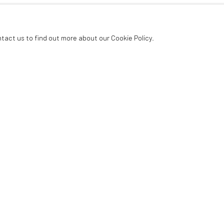
ntact us to find out more about our Cookie Policy.
reux artistes émergents ainsi que des artistes plus confirmés. Utilisan
 2018, la galerie a emménagé dans un nouvel espace dans le 11e arrondiss