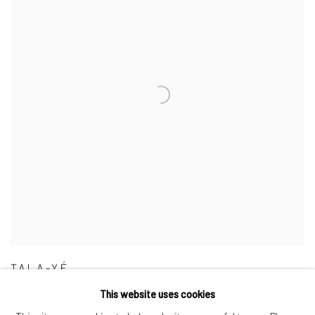
TALA-YÉ
BOUVY ENKOBO
This website uses cookies
3 OCTOBRE 2024 - 7 JANVIER 2025