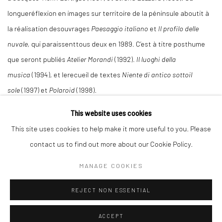
longueréflexion en images sur territoire de la péninsule aboutit à
la réalisation desouvrages
Paesaggio italiano
et
Il profilo delle
nuvale,
qui paraissenttous deux en 1989. C’est à titre posthume
que seront publiés
Atelier Morandi
(1992).
Il luoghi della
musica
(1994), et lerecueil de textes
Niente di antico sottoil
sole
(1997) et
Polaroid
(1998).
This website uses cookies
This site uses cookies to help make it more useful to you. Please
contact us to find out more about our Cookie Policy.
MANAGE COOKIES
Manage cookies
REJECT NON ESSENTIAL
© 2026 GALERIE ANNE DE VILLEPOIX
SITE BY ARTLOGIC
ACCEPT