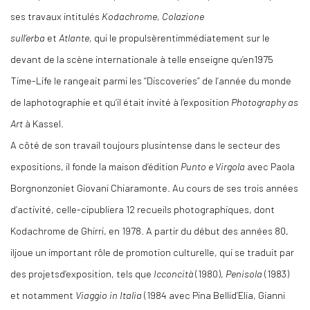
ses travaux intitulés
Kodachrome, Colazione
sull’erba
et
Atlante,
qui le propulsèrentimmédiatement sur le
devant de la scène internationale à telle enseigne qu’en1975
Time-Life le rangeait parmi les “Discoveries” de l’année du monde
de laphotographie et qu’il était invité à l’exposition
Photography as
Art
à Kassel.
A côté de son travail toujours plusintense dans le secteur des
expositions, il fonde la maison d’édition
Punto e Virgola
avec Paola
Borgnonzoniet Giovani Chiaramonte. Au cours de ses trois années
d’activité, celle-cipubliera 12 recueils photographiques, dont
Kodachrome de Ghirri, en 1978. A partir du début des années 80,
iljoue un important rôle de promotion culturelle, qui se traduit par
des projetsd’exposition, tels que
Icconcità
(1980),
Penisola
(1983)
et notamment
Viaggio in Italia
(1984 avec Pina Bellid’Elia, Gianni