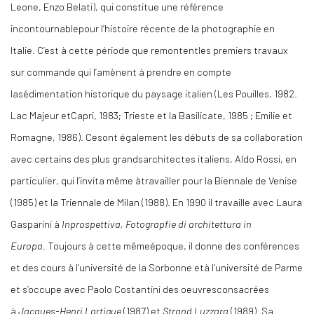
Leone, Enzo Belati), qui constitue une référence
incontournablepour l’histoire récente de la photographie en
Italie. C’est à cette période que remontentles premiers travaux
sur commande qui l’amènent à prendre en compte
lasédimentation historique du paysage italien (Les Pouilles, 1982.
Lac Majeur etCapri, 1983; Trieste et la Basilicate, 1985 ; Emilie et
Romagne, 1986). Cesont également les débuts de sa collaboration
avec certains des plus grandsarchitectes italiens, Aldo Rossi, en
particulier, qui l’invita même àtravailler pour la Biennale de Venise
(1985) et la Triennale de Milan (1988). En 1990 il travaille avec Laura
Gasparini à
Inprospettiva, Fotograpfie di architettura in
Europa.
Toujours à cette mêmeépoque, il donne des conférences
et des cours à l’université de la Sorbonne età l’université de Parme
et s’occupe avec Paolo Costantini des oeuvresconsacrées
à
Jacques-Henri Lartigue
(1987) et
Strand Luzzara
(1989). Sa