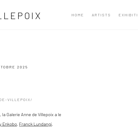
LLEPOIX
HOME
ARTISTS
EXHIBIT
OCTOBRE 2025
Open a larger version of the
DE-VILLEPOIX/
la Galerie Anne de Villepoix a le
y Enkobo
,
Franck Lundangi
,