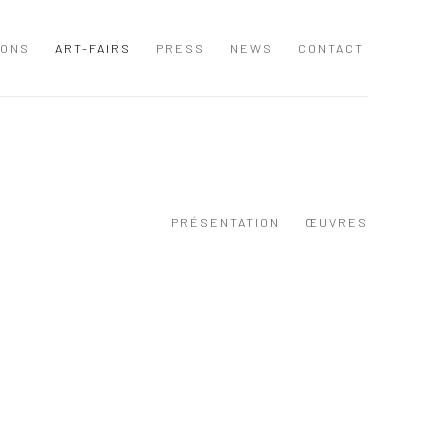
IONS
ART-FAIRS
PRESS
NEWS
CONTACT
PRÉSENTATION
ŒUVRES
 following image in a popup: