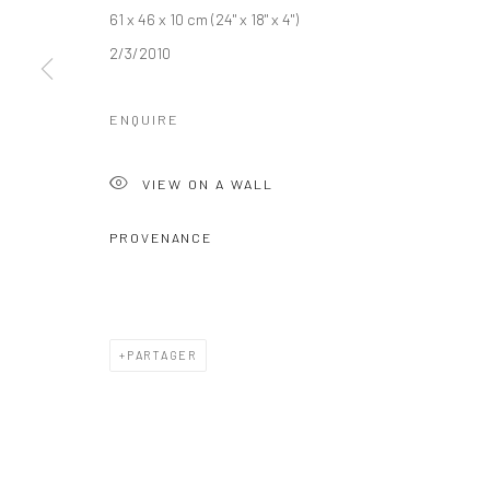
61 x 46 x 10 cm (24" x 18" x 4")
2/3/2010
ENQUIRE
VIEW ON A WALL
PROVENANCE
PARTAGER